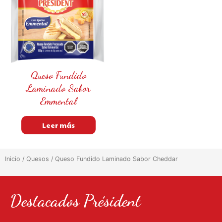
Queso Fundido
Laminado Sabor
Emmental
Leer más
Inicio
/
Quesos
/ Queso Fundido Laminado Sabor Cheddar
Destacados Président