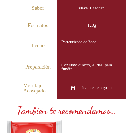
Sabor
suave, Cheddar.
Formatos
120g
Pasteurizada de Vaca
Leche
Consumo directo, e Ideal para
Preparación
fundir.
Meridaje
Totalmente a gusto.
Acosejado
También te recomendamos…