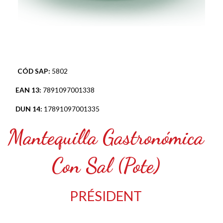
CÓD SAP:
5802
EAN 13:
7891097001338
DUN 14:
17891097001335
Mantequilla Gastronómica
Con Sal (Pote)
PRÉSIDENT