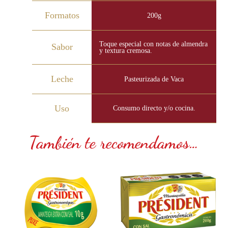
Formatos
200g
Toque especial con notas de almendra
Sabor
y textura cremosa.
Leche
Pasteurizada de Vaca
Uso
Consumo directo y/o cocina.
También te recomendamos…